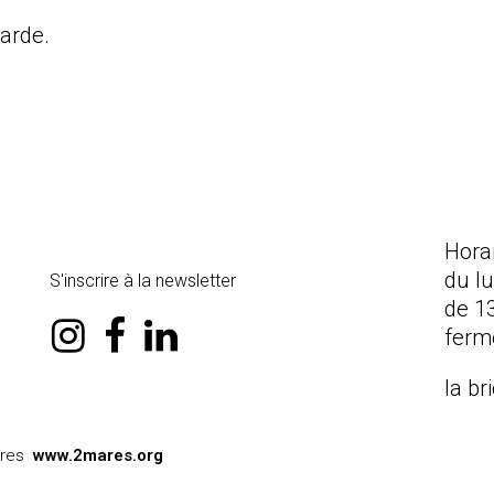
carde.
Hora
du l
S'inscrire à la newsletter
de 1
instagram
facebook
linkedin
ferm
la br
ares
www.2mares.org