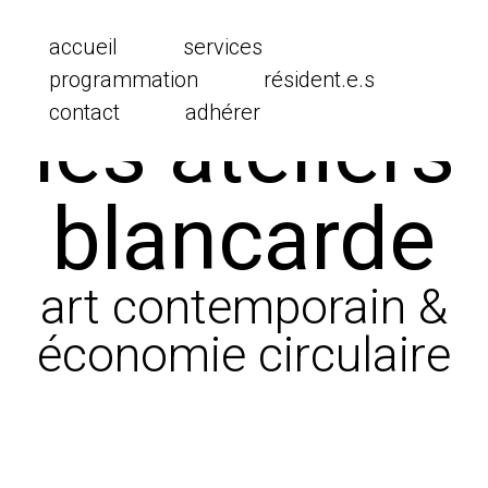
Les Ateliers Blancarde
accueil
services
programmation
résident.e.s
contact
adhérer
les ateliers
blancarde
art contemporain &
économie circulaire