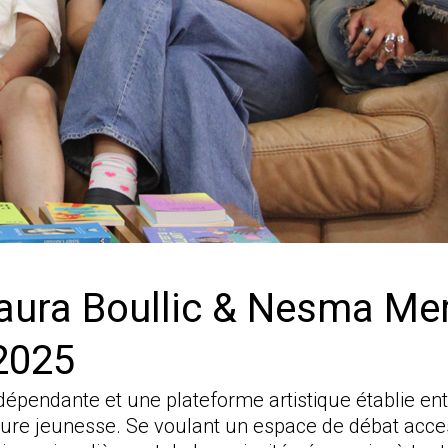
aura Boullic & Nesma M
-2025
épendante et une plateforme artistique établie entr
ature jeunesse. Se voulant un espace de débat acces