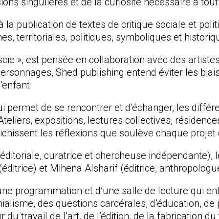
ssions singulières et de la curiosité nécessaire à t
 la publication de textes de critique sociale et poli
, territoriales, politiques, symboliques et historiq
 scie », est pensée en collaboration avec des artiste
ersonnages, Shed publishing entend éviter les biais 
’enfant.
ui permet de se rencontrer et d’échanger, les diffé
 Ateliers, expositions, lectures collectives, résiden
chissent les réflexions que soulève chaque projet é
 éditoriale, curatrice et chercheuse indépendante), le
itrice) et Mihena Alsharif (éditrice, anthropologu
ne programmation et d’une salle de lecture qui entr
ialisme, des questions carcérales, d’éducation, de 
u travail de l’art, de l’édition, de la fabrication du 