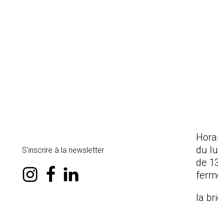
Hora
du l
S'inscrire à la newsletter
de 1
instagram
facebook
linkedin
ferm
la br