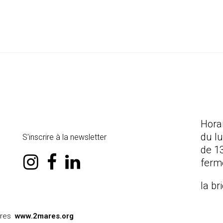
Hora
du l
S'inscrire à la newsletter
de 1
instagram
facebook
linkedin
ferm
la br
ares
www.2mares.org