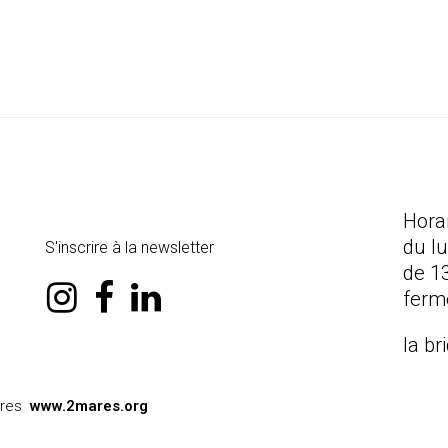
Hora
du l
S'inscrire à la newsletter
de 1
instagram
facebook
linkedin
ferm
la br
ares
www.2mares.org